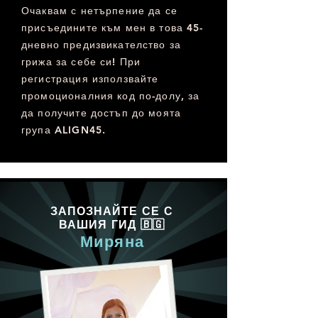
ресурс за възстановяване на 
Очаквам с нетърпение да се
вътрешния баланс. Нейното 
присъедините към мен в това 45-
лично търсене на природни 
дневно предизвикателство за
решения за здравословен 
грижа за себе си! При
проблем я отвежда до 
регистрация използвайте
етеричните масла и doTERRA – 
промоционалния код по-долу, за
път, за който е дълбоко 
да получите достъп до моята
благодарна, тъй като отваря 
група ALIGN45.
пред нея ново пространство за 
познание, развитие и смисъл. 
Това, което започва като 
любопитство, постепенно 
ЗАПОЗНАЙТЕ СЕ С
прераства в дълбока страст, 
ВАШИЯ ГИД 🇧🇬
подкрепена от специализирани 
Миряна
обучения и практика, а по-късно 
и в ясна професионална посока. 
Днес Екатерина споделя този 
опит като консултант по 
холистично здраве и 