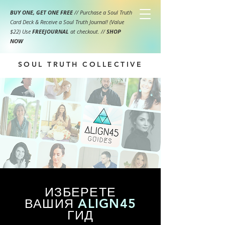
BUY ONE, GET ONE FREE
// Purchase a Soul Truth
Card Deck & Receive a Soul Truth Journal! (Value
$22) Use
FREEJOURNAL
at checkout.
//
SHOP
NOW
SOUL TRUTH COLLECTIVE
ИЗБЕРЕТЕ
ВАШИЯ
ALIGN45
ГИД